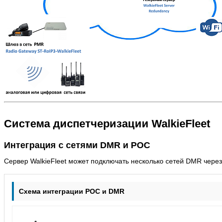
Система диспетчеризации WalkieFleet
Интеграция с сетями DMR и POC
Сервер WalkieFleet может подключать несколько сетей DMR через
Схема интеграции POC и DMR