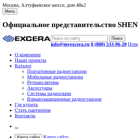
Москва, Алтуфьевское шоссе, дом 48к2
Menu
Официальное представительство SHE
info@myexcera.ru
8 (800) 533-96-20
Пере
О компании
Наши проекты
Каталог
Портативные радиостанции
Мобильные радиостанции
Ретрансляторы
Аксессуары
Системы радиосвязи
Взрывозащищенные радиостанции
Где купить
Стать партнером
Контакты
...
Карта сайта
Карта сайта