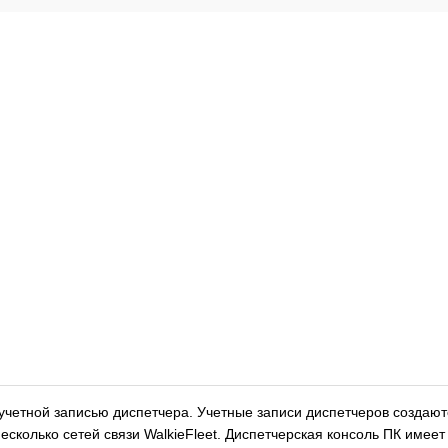
д учетной записью диспетчера. Учетные записи диспетчеров созда
есколько сетей связи WalkieFleet. Диспетчерская консоль ПК име