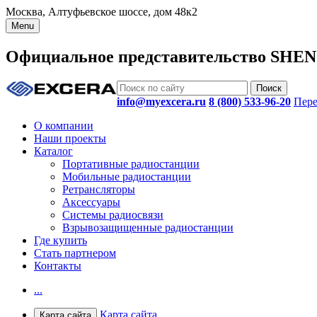
Москва, Алтуфьевское шоссе, дом 48к2
Menu
Официальное представительство SHE
info@myexcera.ru
8 (800) 533-96-20
Пере
О компании
Наши проекты
Каталог
Портативные радиостанции
Мобильные радиостанции
Ретрансляторы
Аксессуары
Системы радиосвязи
Взрывозащищенные радиостанции
Где купить
Стать партнером
Контакты
...
Карта сайта
Карта сайта