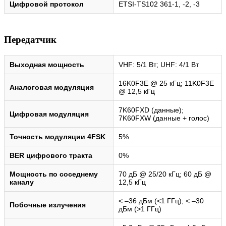
Цифровой протокол
ETSI-TS102 361-1, -2, -3
Передатчик
Выходная мощность
VHF: 5/1 Вт; UHF: 4/1 Вт
16K0F3E @ 25 кГц; 11K0F3E
Аналоговая модуляция
@ 12,5 кГц
7K60FXD (данные);
Цифровая модуляция
7K60FXW (данные + голос)
Точность модуляции 4FSK
5%
BER цифрового тракта
0%
Мощность по соседнему
70 дБ @ 25/20 кГц; 60 дБ @
каналу
12,5 кГц
< –36 дБм (<1 ГГц); < –30
Побочные излучения
дБм (>1 ГГц)