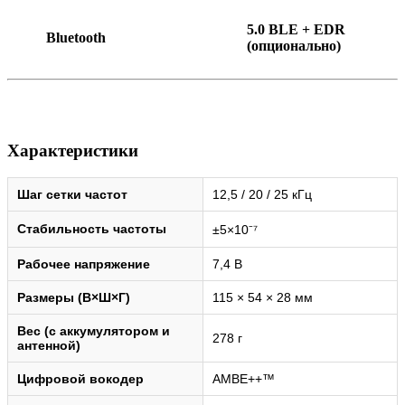
5.0 BLE + EDR
Bluetooth
(опционально)
Характеристики
Шаг сетки частот
12,5 / 20 / 25 кГц
Стабильность частоты
±5×10⁻⁷
Рабочее напряжение
7,4 В
Размеры (В×Ш×Г)
115 × 54 × 28 мм
Вес (с аккумулятором и
278 г
антенной)
Цифровой вокодер
AMBE++™