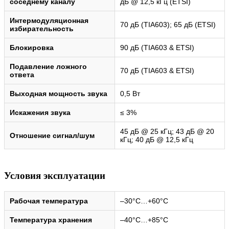
соседнему каналу
дБ @ 12,5 кГц (ETSI)
Интермодуляционная
70 дБ (TIA603); 65 дБ (ETSI)
избирательность
Блокировка
90 дБ (TIA603 & ETSI)
Подавление ложного
70 дБ (TIA603 & ETSI)
ответа
Выходная мощность звука
0,5 Вт
Искажения звука
≤ 3%
45 дБ @ 25 кГц; 43 дБ @ 20
Отношение сигнал/шум
кГц; 40 дБ @ 12,5 кГц
Условия эксплуатации
Рабочая температура
–30°C…+60°C
Температура хранения
–40°C…+85°C