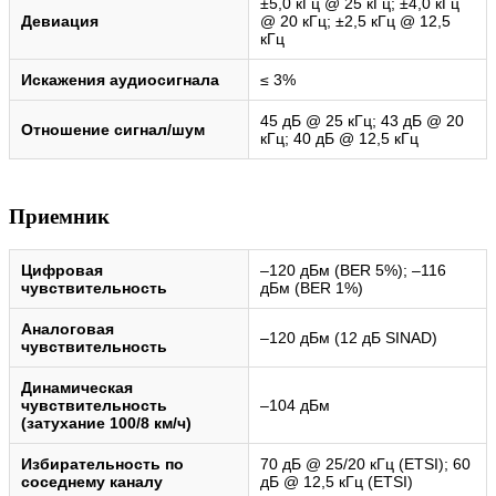
±5,0 кГц @ 25 кГц; ±4,0 кГц
Девиация
@ 20 кГц; ±2,5 кГц @ 12,5
кГц
Искажения аудиосигнала
≤ 3%
45 дБ @ 25 кГц; 43 дБ @ 20
Отношение сигнал/шум
кГц; 40 дБ @ 12,5 кГц
Приемник
Цифровая
–120 дБм (BER 5%); –116
чувствительность
дБм (BER 1%)
Аналоговая
–120 дБм (12 дБ SINAD)
чувствительность
Динамическая
чувствительность
–104 дБм
(затухание 100/8 км/ч)
Избирательность по
70 дБ @ 25/20 кГц (ETSI); 60
соседнему каналу
дБ @ 12,5 кГц (ETSI)