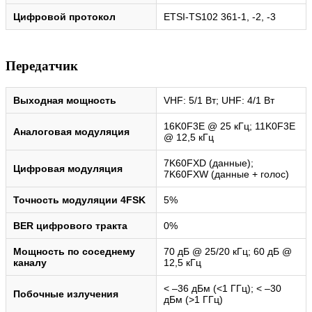
Цифровой протокол
ETSI-TS102 361-1, -2, -3
Передатчик
Выходная мощность
VHF: 5/1 Вт; UHF: 4/1 Вт
16K0F3E @ 25 кГц; 11K0F3E
Аналоговая модуляция
@ 12,5 кГц
7K60FXD (данные);
Цифровая модуляция
7K60FXW (данные + голос)
Точность модуляции 4FSK
5%
BER цифрового тракта
0%
Мощность по соседнему
70 дБ @ 25/20 кГц; 60 дБ @
каналу
12,5 кГц
< –36 дБм (<1 ГГц); < –30
Побочные излучения
дБм (>1 ГГц)