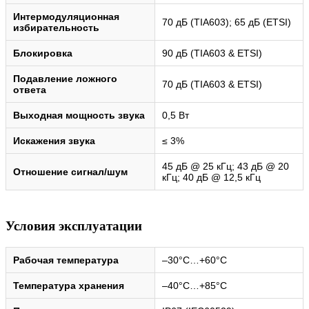
Интермодуляционная
70 дБ (TIA603); 65 дБ (ETSI)
избирательность
Блокировка
90 дБ (TIA603 & ETSI)
Подавление ложного
70 дБ (TIA603 & ETSI)
ответа
Выходная мощность звука
0,5 Вт
Искажения звука
≤ 3%
45 дБ @ 25 кГц; 43 дБ @ 20
Отношение сигнал/шум
кГц; 40 дБ @ 12,5 кГц
Условия эксплуатации
Рабочая температура
–30°C…+60°C
Температура хранения
–40°C…+85°C