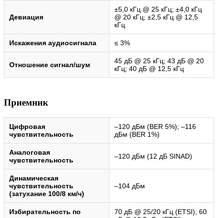
±5,0 кГц @ 25 кГц; ±4,0 кГц
Девиация
@ 20 кГц; ±2,5 кГц @ 12,5
кГц
Искажения аудиосигнала
≤ 3%
45 дБ @ 25 кГц; 43 дБ @ 20
Отношение сигнал/шум
кГц; 40 дБ @ 12,5 кГц
Приемник
Цифровая
–120 дБм (BER 5%); –116
чувствительность
дБм (BER 1%)
Аналоговая
–120 дБм (12 дБ SINAD)
чувствительность
Динамическая
чувствительность
–104 дБм
(затухание 100/8 км/ч)
Избирательность по
70 дБ @ 25/20 кГц (ETSI); 60