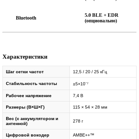
5.0 BLE + EDR
Bluetooth
(опционально)
Характеристики
Шаг сетки частот
12,5 / 20 / 25 кГц
Стабильность частоты
±5×10⁻⁷
Рабочее напряжение
7,4 В
Размеры (В×Ш×Г)
115 × 54 × 28 мм
Вес (с аккумулятором и
278 г
антенной)
Цифровой вокодер
AMBE++™